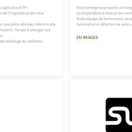
agricoles et TP :
Notre entreprise propose une lar
on de l’importance de votre
correspondant à chacun de vos b
Notre équipe de techniciens, vous
 une pièce abîmée, même si elle
Fabrication et réfection de vérins
ilisation. Pensez à changer vos
e ;
EN IMAGES
époussiérage du radiateur,