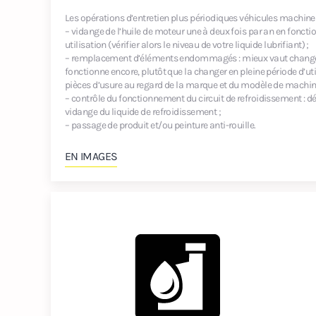
Les opérations d’entretien plus périodiques véhicules machines 
– vidange de l’huile de moteur une à deux fois par an en foncti
utilisation (vérifier alors le niveau de votre liquide lubrifiant) ;
– remplacement d’éléments endommagés : mieux vaut changer
fonctionne encore, plutôt que la changer en pleine période d’ut
pièces d’usure au regard de la marque et du modèle de machin
– contrôle du fonctionnement du circuit de refroidissement : d
vidange du liquide de refroidissement ;
– passage de produit et/ou peinture anti-rouille.
EN IMAGES