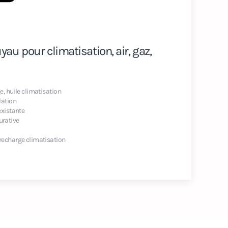
yau pour climatisation, air, gaz,
e, huile climatisation
lation
existante
rative
 recharge climatisation