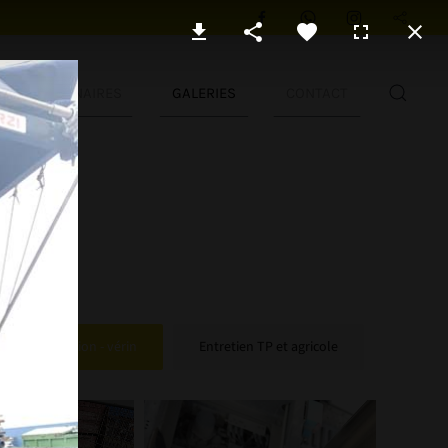
PARTENAIRES
GALERIES
CONTACT
Installation - vérin
Entretien TP et agricole