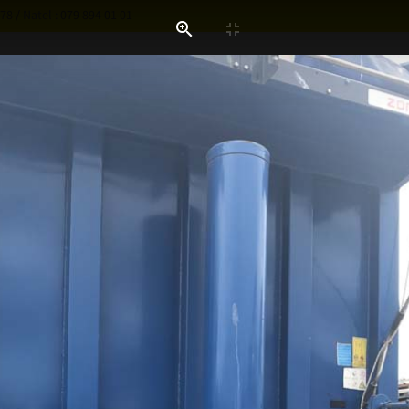
 78
/
Natel :
079 894 01 01
PRÉSENTATION
SERVICES
ACTUALITES
TIONS / REALISATIONS
Dépannage
Fabrication flexibles
Graissage