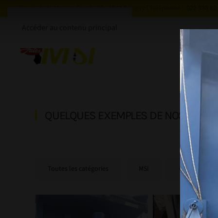
Route de la Maison-Carrée 30 - 1242 Satigny | Téléphone :
022 930 82
Accéder au contenu principal
QUELQUES EXEMPLES DE NOS PRESTA
Toutes les catégories
MSI
Connexion